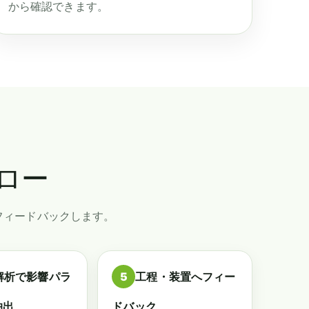
から確認できます。
ロー
へフィードバックします。
解析で影響パラ
5
工程・装置へフィー
抽出
ドバック