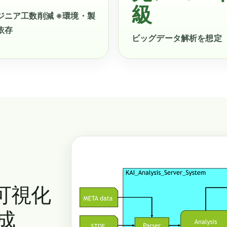
級
ジニア工数削減 ※環境・製
依存
ビッグデータ解析を想定
可視化
成