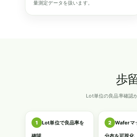
量測定データを扱います。
歩
Lot単位の良品率確認
1
Lot単位で良品率を
2
Wafer
確認
分布を可視化