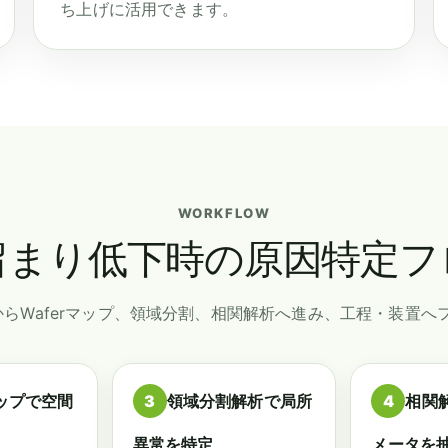
ち上げに活用できます。
WORKFLOW
留まり低下時の原因特定フ
からWaferマップ、領域分割、相関解析へ進み、工程・装置
マップで空間
3
領域分割解析で局所
4
相関
異常を特定
メータを