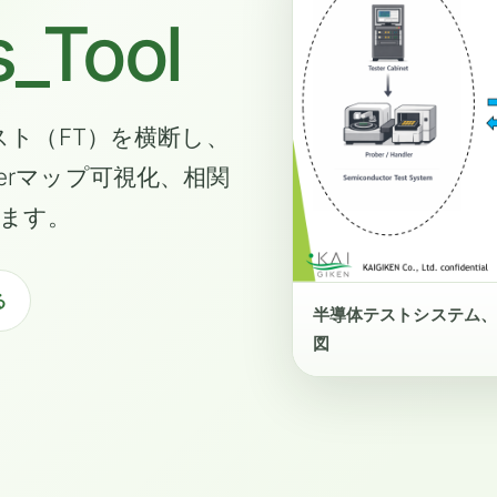
s_Tool
スト（FT）を横断し、
erマップ可視化、相関
ます。
る
半導体テストシステム、
図