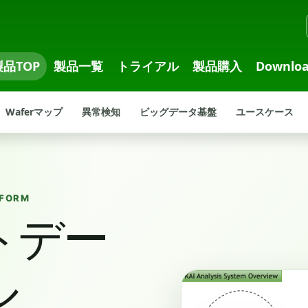
製品TOP
製品一覧
トライアル
製品購入
Downlo
Waferマップ
異常検知
ビッグデータ基盤
ユースケース
TFORM
トデー
ル