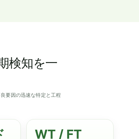
期検知を一
不良要因の迅速な特定と工程
ド
WT / FT